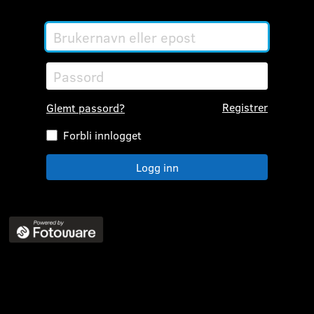
Brukernavn
eller
epost
Passord
Registrer
Glemt passord?
Forbli innlogget
Logg inn